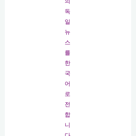
의
독
일
뉴
스
를
한
국
어
로
전
합
니
다.