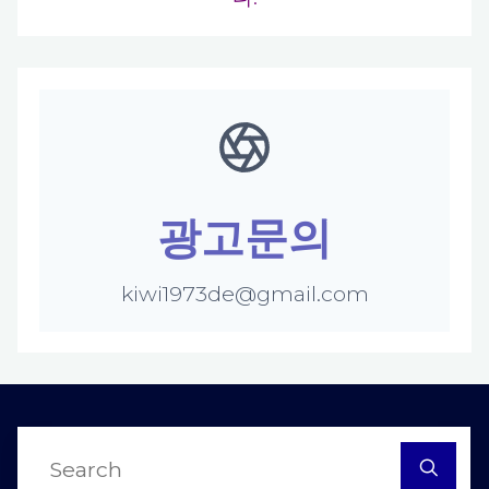
광고문의
kiwi1973de@gmail.com
S
fo