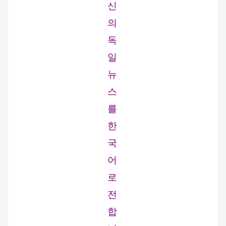
신
의
독
일
뉴
스
를
한
국
어
로
전
합