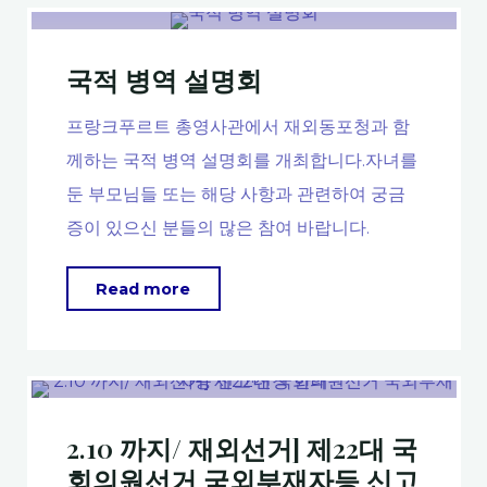
관
금
국적 병역 설명회
융
인
프랑크푸르트 총영사관에서 재외동포청과 함
증
께하는 국적 병역 설명회를 개최합니다.자녀를
서
둔 부모님들 또는 해당 사항과 관련하여 궁금
발
증이 있으신 분들의 많은 참여 바랍니다.
급
서
"국
Read more
비
적
스’
병
5
역
월
설
부
2.10 까지/ 재외선거] 제22대 국
명
터
회의원선거 국외부재자등 신고
회"
시