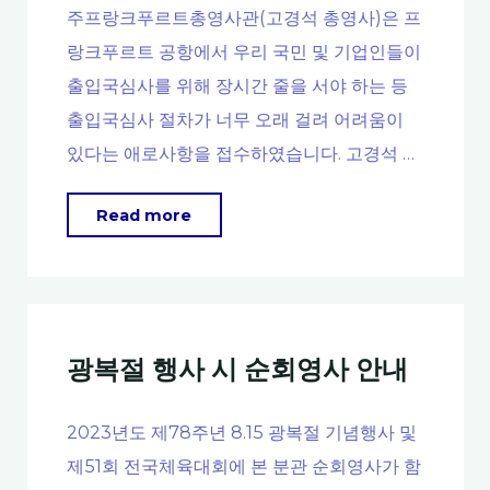
주프랑크푸르트총영사관(고경석 총영사)은 프
22
랑크푸르트 공항에서 우리 국민 및 기업인들이
대
출입국심사를 위해 장시간 줄을 서야 하는 등
국
출입국심사 절차가 너무 오래 걸려 어려움이
회
있다는 애로사항을 접수하였습니다. 고경석 …
의
원
"프
Read more
선
랑
거
크
국
푸
외
르
부
광복절 행사 시 순회영사 안내
트
재
공
자
2023년도 제78주년 8.15 광복절 기념행사 및
항
등
제51회 전국체육대회에 본 분관 순회영사가 함
등
신