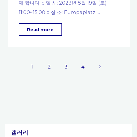
우
께 합니다. o 일 시: 2023년 8월 19일 (토)
고
리
11:00~15:00 o 장 소: Europaplatz …
·
국
신
"광
민
Read more
청
복
출
안
절
입
내"
행
국
사
간
1
2
3
4
시
소
글
순
화"
회
페
영
사
이
안
내"
갤러리