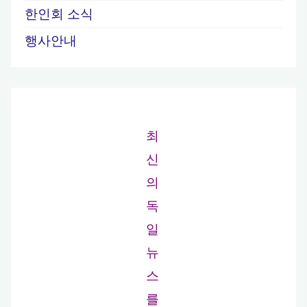
한인회 소식
행사안내
최
신
의
독
일
뉴
스
를