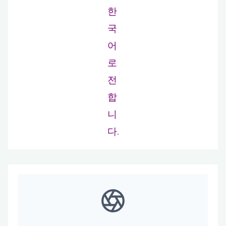
한
국
어
로
전
합
니
다.