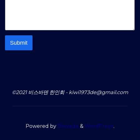
Submit
©2021 비스바덴 한인회 - kiwi1973de@gmail.com
Powered by
Bravada
&
WordPress
.