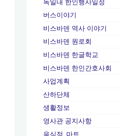
독일내 한인행사일정
버스이야기
비스바덴 역사 이야기
비스바덴 원로회
비스바덴 한글학교
비스바덴 한인간호사회
사업계획
산하단체
생활정보
영사관 공지사항
음식점, 마트