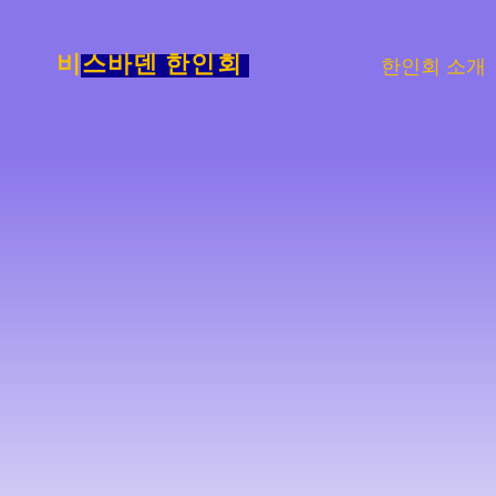
Skip
to
비스바덴 한인회
한인회 소개
content