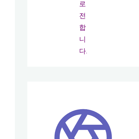
로
전
합
니
다.