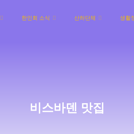
한인회 소식
산하단체
생활
비스바덴 맛집