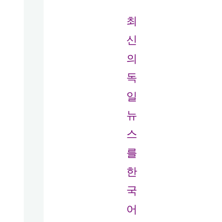
최
신
의
독
일
뉴
스
를
한
국
어