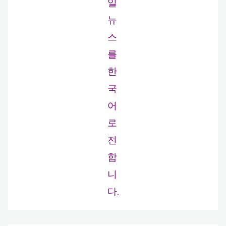
일
뉴
스
를
한
국
어
로
전
합
니
다.