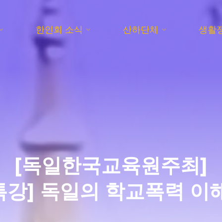
한인회 소식
산하단체
생활
[독일한국교육원주최]
강] 독일의 학교폭력 이