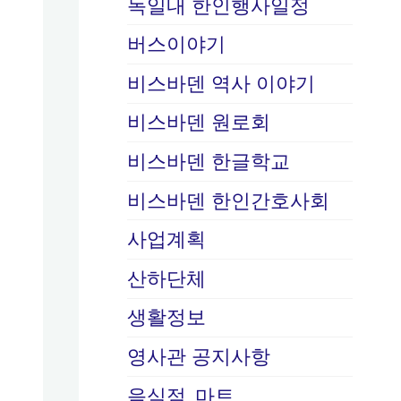
독일내 한인행사일정
버스이야기
비스바덴 역사 이야기
비스바덴 원로회
비스바덴 한글학교
비스바덴 한인간호사회
사업계획
산하단체
생활정보
영사관 공지사항
음식점, 마트