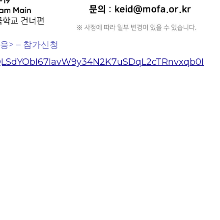
대응> – 참가신청
AIpQLSdYObI67IavW9y34N2K7uSDqL2cTRnvxqb0I