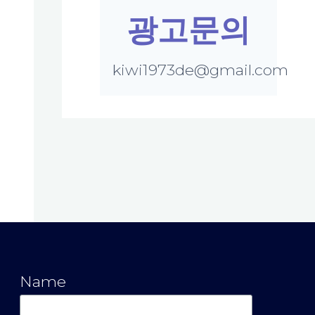
광고문의
kiwi1973de@gmail.com
Name