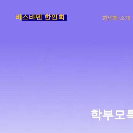
Skip
to
비스바덴 한인회
한인회 소개
content
학부모특