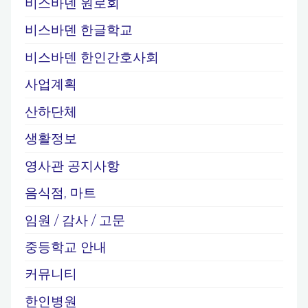
비스바덴 원로회
국
악
비스바덴 한글학교
단
비스바덴 한인간호사회
초
사업계획
청
공
산하단체
연
생활정보
티
영사관 공지사항
켓
예
음식점, 마트
매
임원 / 감사 / 고문
안
내"
중등학교 안내
커뮤니티
한인병원