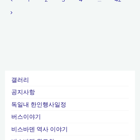
푸
글
르
트
페
총
영
이
사
관
주
지
갤러리
최]
대
공지사항
매
전
독일내 한인행사일정
시
김
립
버스이야기
연
비스바덴 역사 이야기
정