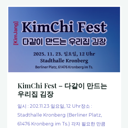
료
의
덴,
합
학
물
니
교
끓
다."
폭
여
력
서
이
사
해
용
와
하
대
세
응"
요
KimChi Fest – 다같이 만드는
~
우리집 김장
(다
일시 : 202.11.23 일요일, 12 Uhr장소 :
시
정
Stadthalle Kronberg (Berliner Platz,
상
61476 Kronberg im Ts.) 각자 필요한 만큼