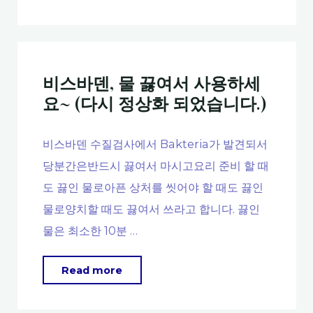
트
[독
만
일
(Listmann)”
한
매
국
비스바덴, 물 끓여서 사용하세
장
교
요~ (다시 정상화 되었습니다.)
이
육
12
원
비스바덴 수질검사에서 Bakteria가 발견되서
월
주
31
당분간은반드시 끓여서 마시고요리 준비 할 때
최]
일
학
도 끓인 물로아픈 상처를 씻어야 할 때도 끓인
부
부
물로양치할 때도 끓여서 쓰라고 합니다. 끓인
로
모
물은 최소한 10분 …
영
특
업
강]
"비
Read more
을
독
스
종
일
바