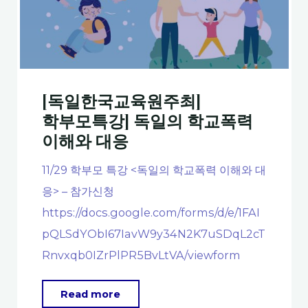
는
비
스
바
덴
[독일한국교육원주최]
루
학부모특강] 독일의 학교폭력
이
이해와 대응
젠
11/29 학부모 특강 <독일의 학교폭력 이해와 대
슈
트
응> – 참가신청
라
https://docs.google.com/forms/d/e/1FAI
세
pQLSdYObI67IavW9y34N2K7uSDqL2cT
의
Rnvxqb0IZrPlPR5BvLtVA/viewform
“리
스
"
Read more