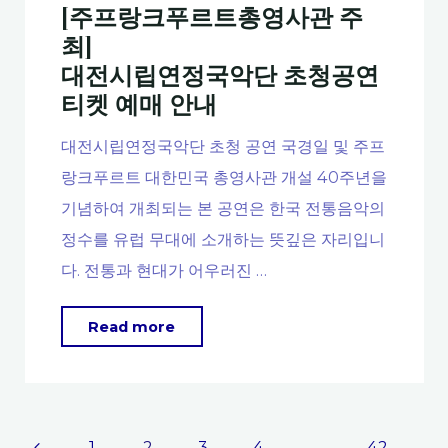
김
[주프랑크푸르트총영사관 주
장"
최]
대전시립연정국악단 초청공연
티켓 예매 안내
대전시립연정국악단 초청 공연 국경일 및 주프
랑크푸르트 대한민국 총영사관 개설 40주년을
기념하여 개최되는 본 공연은 한국 전통음악의
정수를 유럽 무대에 소개하는 뜻깊은 자리입니
다. 전통과 현대가 어우러진 …
"
Read more
[주
프
랑
크
1
2
3
4
…
42