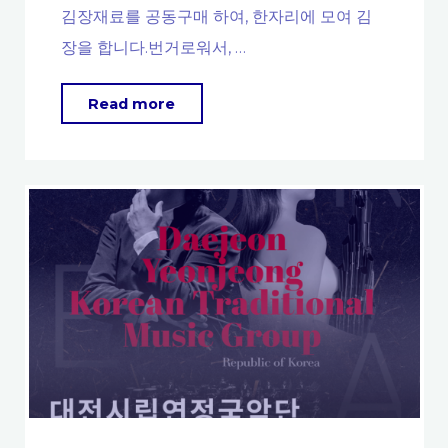
화
김장재료를 공동구매 하여, 한자리에 모여 김
되
장을 합니다.번거로워서, …
었
습
"KimChi
Read more
니
Fest
다.)"
–
다
같
이
만
드
는
우
리
집