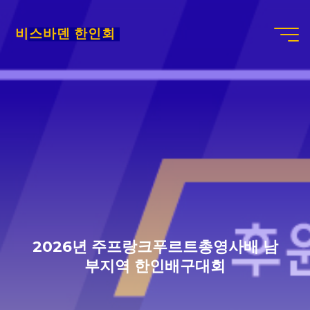
Skip
to
비스바덴 한인회
content
2026년 주프랑크푸르트총영사배 남
부지역 한인배구대회