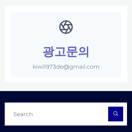
광고문의
kiwi1973de@gmail.com
S
fo