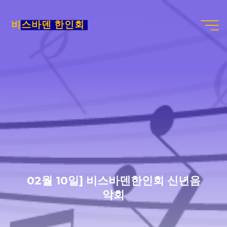
Skip
to
비스바덴 한인회
content
02월 10일] 비스바덴한인회 신년음
악회