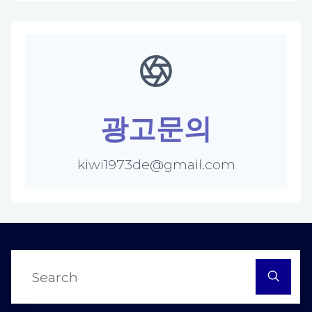
광고문의
kiwi1973de@gmail.com
S
fo