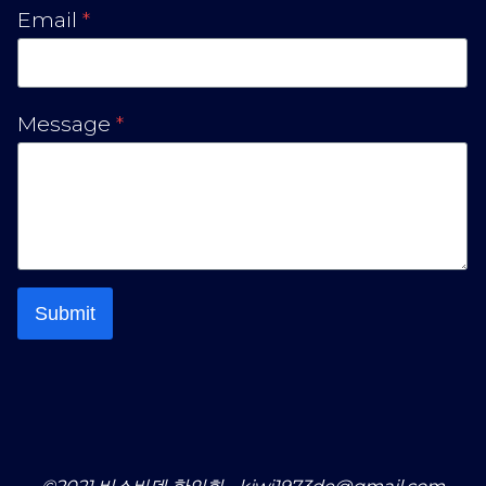
Email
*
Message
*
Submit
©2021 비스바덴 한인회 - kiwi1973de@gmail.com