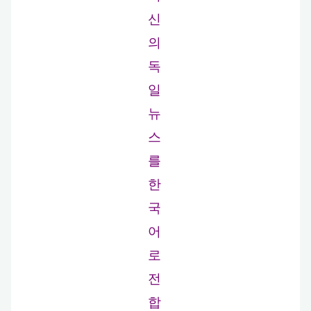
신
의
독
일
뉴
스
를
한
국
어
로
전
합