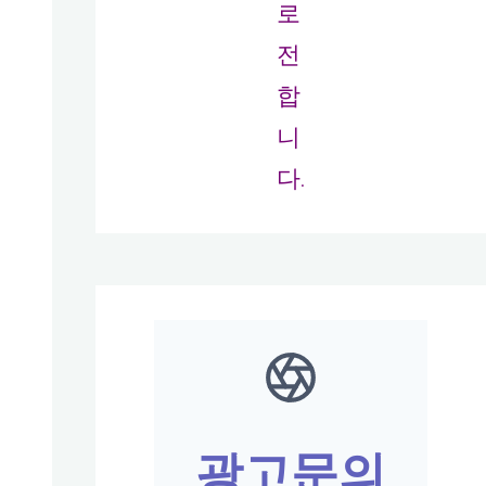
로
전
합
니
다.
광고문의