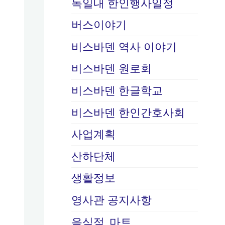
독일내 한인행사일정
버스이야기
비스바덴 역사 이야기
비스바덴 원로회
비스바덴 한글학교
비스바덴 한인간호사회
사업계획
산하단체
생활정보
영사관 공지사항
음식점, 마트