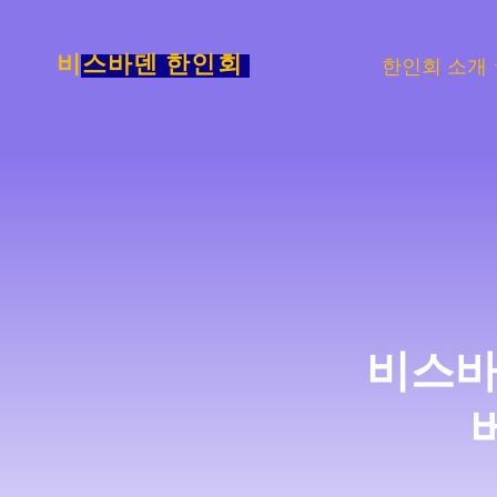
Skip
to
비스바덴 한인회
한인회 소개
content
비스바