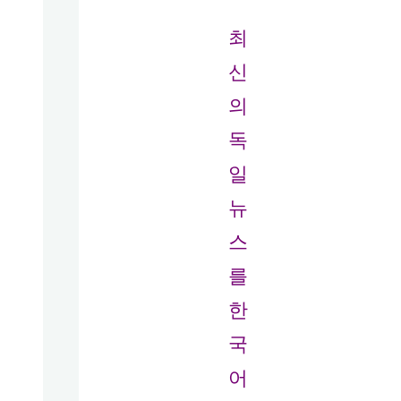
최
신
의
독
일
뉴
스
를
한
국
어