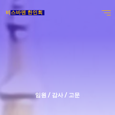
Skip
to
비스바덴 한인회
content
임원 / 감사 / 고문