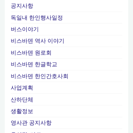
감
공지사항
사
독일내 한인행사일정
/
고
버스이야기
문"
비스바덴 역사 이야기
비스바덴 원로회
비스바덴 한글학교
비스바덴 한인간호사회
사업계획
산하단체
생활정보
영사관 공지사항