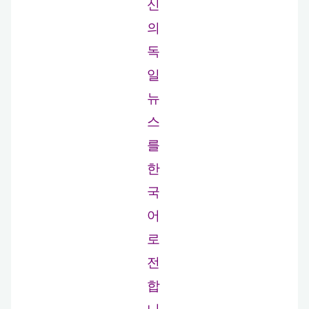
신
의
독
일
뉴
스
를
한
국
어
로
전
합
니