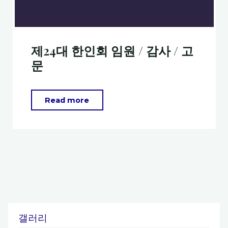
제24대 한인회 임원 / 감사 / 고
문
"제
Read more
24
대
한
인
회
임
원
갤러리
/