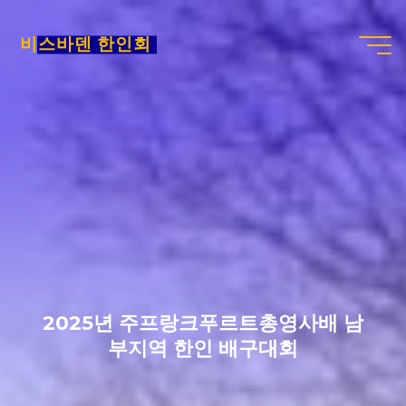
Skip
to
비스바덴 한인회
content
2025년 주프랑크푸르트총영사배 남
부지역 한인 배구대회