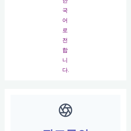
한
국
어
로
전
합
니
다.