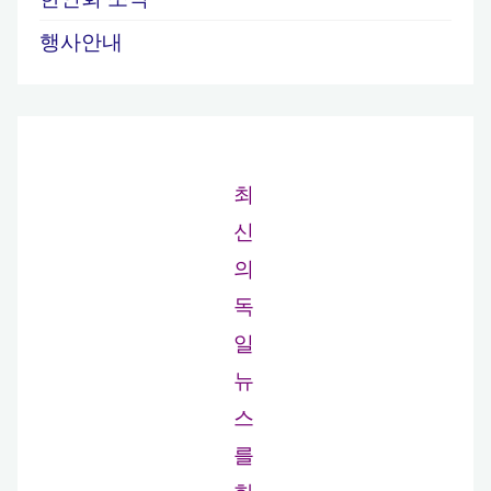
행사안내
최
신
의
독
일
뉴
스
를