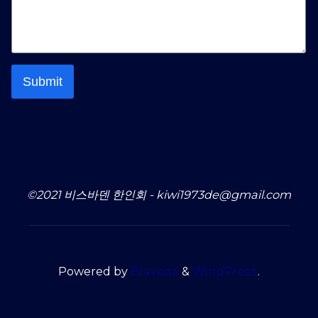
Submit
©2021 비스바덴 한인회 - kiwi1973de@gmail.com
Powered by
Bravada
&
WordPress
.