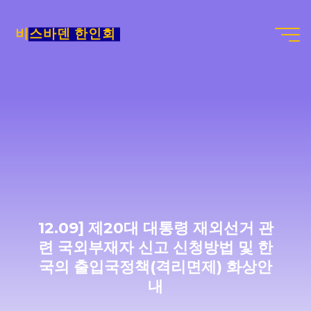
Skip
to
비스바덴 한인회
content
12.09] 제20대 대통령 재외선거 관
련 국외부재자 신고 신청방법 및 한
국의 출입국정책(격리면제) 화상안
내