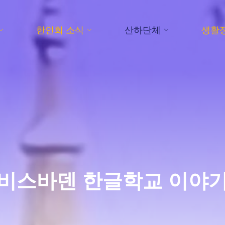
한인회 소식
산하단체
생활
비스바덴 한글학교 이야