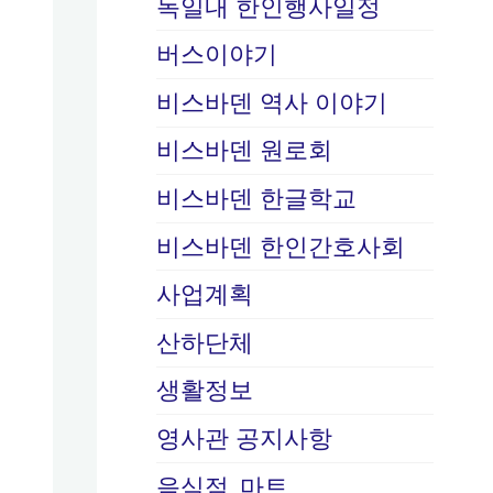
독일내 한인행사일정
버스이야기
비스바덴 역사 이야기
비스바덴 원로회
비스바덴 한글학교
비스바덴 한인간호사회
사업계획
산하단체
생활정보
영사관 공지사항
음식점, 마트