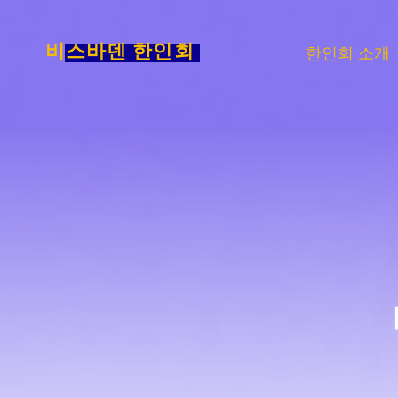
Skip
to
비스바덴 한인회
한인회 소개
content