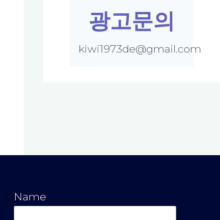
광고문의
kiwi1973de@gmail.com
Name