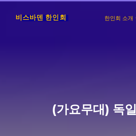
Skip
to
비스바덴 한인회
한인회 소개
content
(가요무대) 독일공