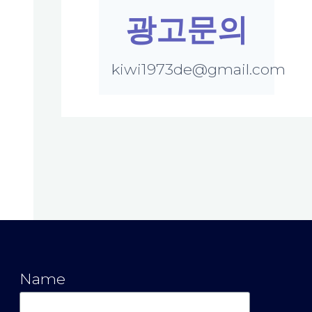
광고문의
kiwi1973de@gmail.com
Name