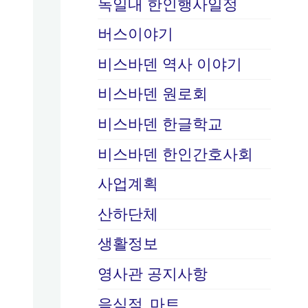
독일내 한인행사일정
버스이야기
비스바덴 역사 이야기
비스바덴 원로회
비스바덴 한글학교
비스바덴 한인간호사회
사업계획
산하단체
생활정보
영사관 공지사항
음식점, 마트