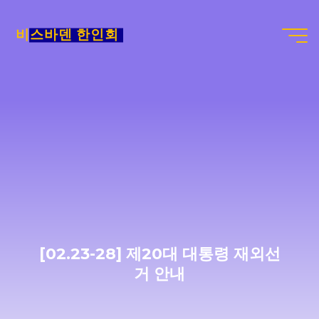
Skip
to
비스바덴 한인회
content
[02.23-28] 제20대 대통령 재외선
거 안내