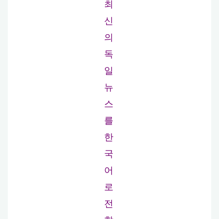
최
신
의
독
일
뉴
스
를
한
국
어
로
전